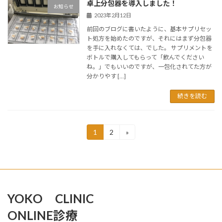
卓上分包器を導入しました！
お知らせ
2023年2月12日
前回のブログに書いたように、基本サプリセッ
ト処方を始めたのですが、それにはまず分包器
を手に入れなくては、でした。 サプリメントを
ボトルで購入してもらって「飲んでください
ね。」でもいいのですが、一包化されてた方が
分かりやす […]
続きを読む
投
1
2
»
固
固
定
定
稿
ペ
ペ
ー
ー
の
ジ
ジ
ペ
YOKO CLINIC
ー
ONLINE診療
ジ