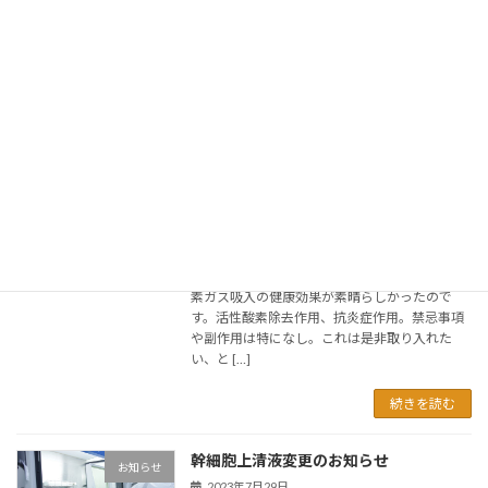
勤先でもやっています。非常勤先は、勤務を開
始した春頃は脱毛がメインでしたが、このとこ
ろはめっきり減って、痩身目的の方の比率が多
くなっています。 糖尿病治療薬２種類に、漢方
薬、脂 […]
続きを読む
水素ガス吸入始めました
つぶやき
2023年8月2日
きっかけは、チャンネル登録している政治系
You Tuberの動画です。そこで紹介されていた水
素ガス吸入の健康効果が素晴らしかったので
す。活性酸素除去作用、抗炎症作用。禁忌事項
や副作用は特になし。これは是非取り入れた
い、と […]
続きを読む
幹細胞上清液変更のお知らせ
お知らせ
2023年7月29日