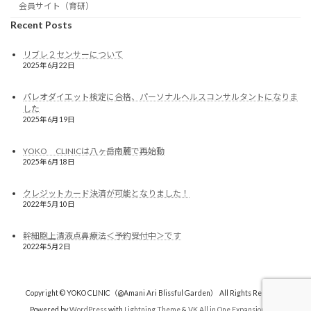
会員サイト（育研）
Recent Posts
リブレ２センサーについて
2025年6月22日
パレオダイエット検定に合格、パーソナルヘルスコンサルタントになりま
した
2025年6月19日
YOKO CLINICは八ヶ岳南麓で再始動
2025年6月18日
クレジットカード決済が可能となりました！
2022年5月10日
幹細胞上清液点鼻療法＜予約受付中＞です
2022年5月2日
Copyright © YOKO CLINIC（@Amani Ari Blissful Garden） All Rights Reserved.
Powered by
WordPress
with
Lightning Theme
&
VK All in One Expansion Unit