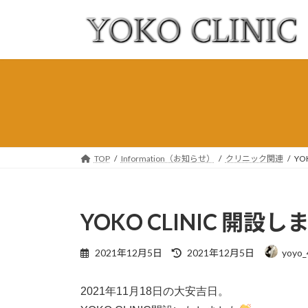
コ
ナ
ン
ビ
テ
ゲ
ン
ー
ツ
シ
へ
ョ
ス
ン
キ
に
ッ
移
プ
動
TOP
Information（お知らせ）
クリニック関連
YO
YOKO CLINIC 開設
最
2021年12月5日
2021年12月5日
yoyo_
終
更
新
2021年11月18日の大安吉日。
日