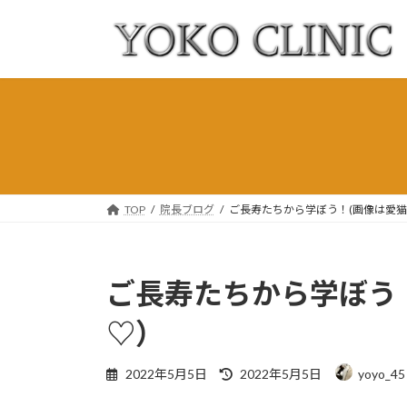
コ
ナ
ン
ビ
テ
ゲ
ン
ー
ツ
シ
へ
ョ
ス
ン
キ
に
ッ
移
プ
動
TOP
院長ブログ
ご長寿たちから学ぼう！(画像は愛
ご長寿たちから学ぼう
♡）
最
2022年5月5日
2022年5月5日
yoyo_45
終
更