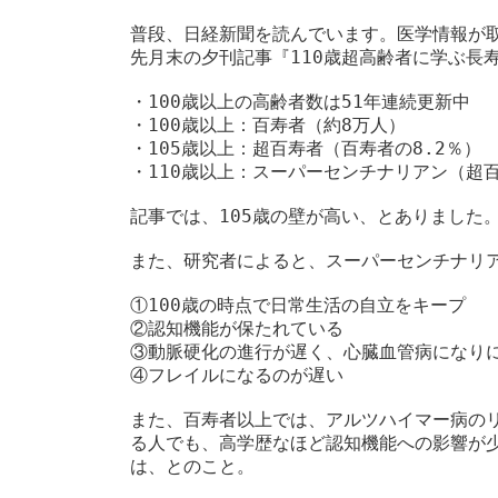
新
普段、日経新聞を読んでいます。医学情報が取
日
先月末の夕刊記事『110歳超高齢者に学ぶ長寿
時
:
・100歳以上の高齢者数は51年連続更新中

・100歳以上：百寿者（約8万人）

・105歳以上：超百寿者（百寿者の8.2％）

・110歳以上：スーパーセンチナリアン（超百
記事では、105歳の壁が高い、とありました
また、研究者によると、スーパーセンチナリア
①100歳の時点で日常生活の自立をキープ

②認知機能が保たれている

③動脈硬化の進行が遅く、心臓血管病になりに
④フレイルになるのが遅い

また、百寿者以上では、アルツハイマー病の
る人でも、高学歴なほど認知機能への影響が
は、とのこと。
